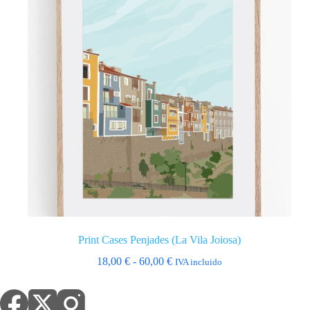
Print Cases Penjades (La Vila Joiosa)
Rango
18,00
€
-
60,00
€
IVA incluido
de
precios:
desde