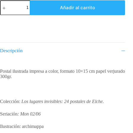
Postal
Añadir al carrito
Hort
del
Xocolater
(copia)
cantidad
Descripción
Descripción
Postal ilustrada impresa a color, formato 10×15 cm papel verjurado
300gr.
Colección:
Los lugares invisibles: 24 postales de Elche.
Seriación
: Mon 02/06
Ilustración: archimappa