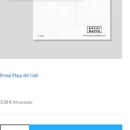
Postal Plaça del Gall
3,50
€
IVA incluido
Postal