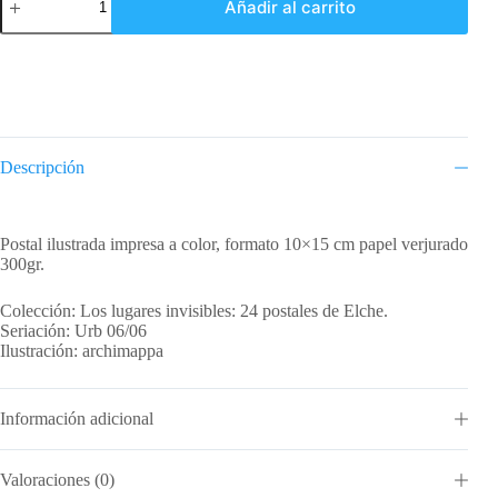
Añadir al carrito
Plaça
del
Gall
cantidad
Descripción
Descripción
Postal ilustrada impresa a color, formato 10×15 cm papel verjurado
300gr.
Colección: Los lugares invisibles: 24 postales de Elche.
Seriación: Urb 06/06
Ilustración: archimappa
Información adicional
Valoraciones (0)