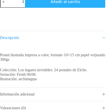
Añadir al carrito
Portada
Barroca
cantidad
Descripción
Descripción
Postal ilustrada impresa a color, formato 10×15 cm papel verjurado
300gr.
Colección: Los lugares invisibles: 24 postales de Elche.
Seriación: Femb 06/06
Ilustración: archimappa
Información adicional
Valoraciones (0)