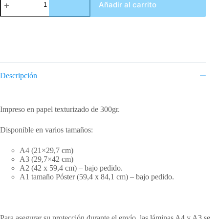
Añadir al carrito
Antiguos
Cines
Alcázar
cantidad
Descripción
Descripción
Impreso en papel texturizado de 300gr.
Disponible en varios tamaños:
A4 (21×29,7 cm)
A3 (29,7×42 cm)
A2 (42 x 59,4 cm) – bajo pedido.
A1 tamaño Póster (59,4 x 84,1 cm) – bajo pedido.
Para asegurar su protección durante el envío, las láminas A4 y A3 se