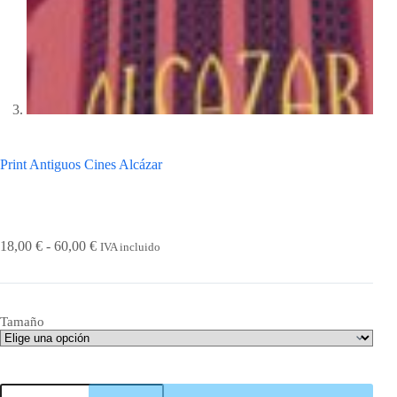
Print Antiguos Cines Alcázar
Rango
18,00
€
-
60,00
€
IVA incluido
de
precios:
desde
18,00 €
Tamaño
hasta
60,00 €
Print