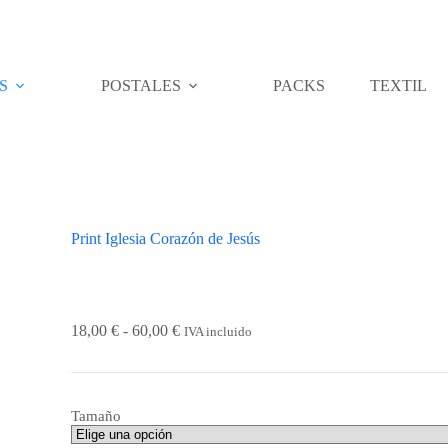
S
POSTALES
PACKS
TEXTIL
Print Iglesia Corazón de Jesús
Rango
18,00
€
-
60,00
€
IVA incluido
de
precios:
desde
18,00 €
Tamaño
hasta
60,00 €