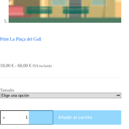
Print La Plaça del Gall
Rango
18,00
€
-
60,00
€
IVA incluido
de
precios:
desde
18,00 €
Tamaño
hasta
60,00 €
Print
Añadir al carrito
La
Plaça
del