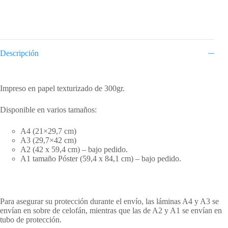
Gall
cantidad
Descripción
Descripción
Impreso en papel texturizado de 300gr.
Disponible en varios tamaños:
A4 (21×29,7 cm)
A3 (29,7×42 cm)
A2 (42 x 59,4 cm) – bajo pedido.
A1 tamaño Póster (59,4 x 84,1 cm) – bajo pedido.
Para asegurar su protección durante el envío, las láminas A4 y A3 se
envían en sobre de celofán, mientras que las de A2 y A1 se envían en
tubo de protección.