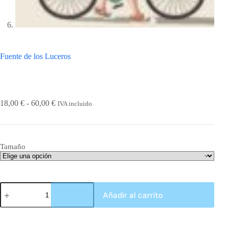
Fuente de los Luceros
Rango
18,00
€
-
60,00
€
IVA incluido
de
precios:
desde
18,00 €
Tamaño
hasta
60,00 €
Fuente
Añadir al carrito
de
los
Luceros
cantidad