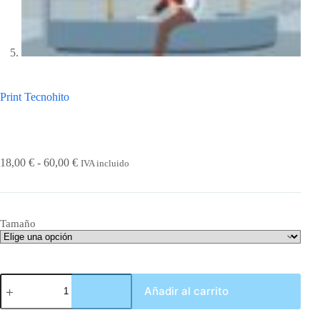
Print Tecnohito
Rango
18,00
€
-
60,00
€
IVA incluido
de
precios:
desde
18,00 €
Tamaño
hasta
60,00 €
Print
Añadir al carrito
Tecnohito
cantidad