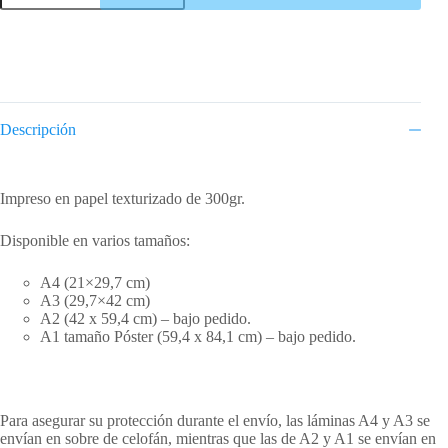
d'Escaletes
cantidad
Descripción
Descripción
Impreso en papel texturizado de 300gr.
Disponible en varios tamaños:
A4 (21×29,7 cm)
A3 (29,7×42 cm)
A2 (42 x 59,4 cm) – bajo pedido.
A1 tamaño Póster (59,4 x 84,1 cm) – bajo pedido.
Para asegurar su protección durante el envío, las láminas A4 y A3 se
envían en sobre de celofán, mientras que las de A2 y A1 se envían en