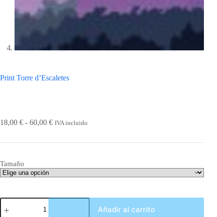
Print Torre d’Escaletes
Rango
18,00
€
-
60,00
€
IVA incluido
de
precios:
desde
18,00 €
Tamaño
hasta
60,00 €
Print
Añadir al carrito
Torre