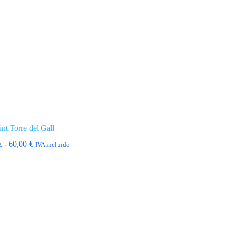
int Torre del Gall
Rango
€
-
60,00
€
IVA incluido
de
precios:
desde
18,00 €
hasta
60,00 €