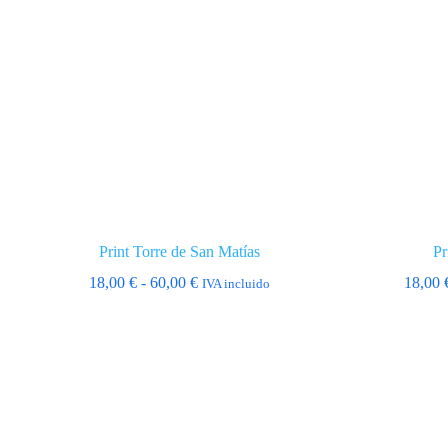
Print Torre de San Matías
Pr
Rango
18,00
€
-
60,00
€
18,00
IVA incluido
de
precios:
desde
18,00 €
hasta
60,00 €