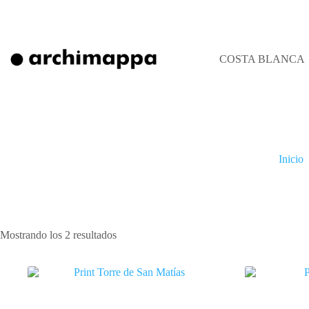
Saltar
al
contenido
COSTA BLANCA
Inicio
Ordenado
Mostrando los 2 resultados
por
los
últimos