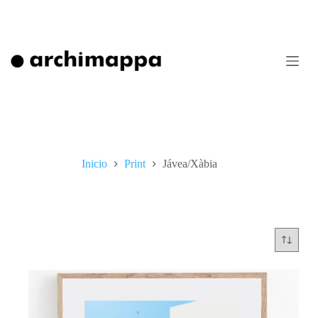
Saltar
al
contenido
Inicio
Print
Jávea/Xàbia