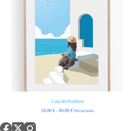
Cala del Portitxol
Rango
18,00
€
-
60,00
€
IVA incluido
de
precios:
desde